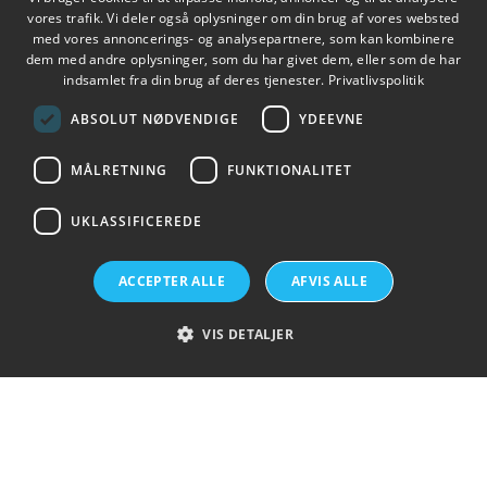
vores trafik. Vi deler også oplysninger om din brug af vores websted
med vores annoncerings- og analysepartnere, som kan kombinere
ENGLISH
dem med andre oplysninger, som du har givet dem, eller som de har
indsamlet fra din brug af deres tjenester.
Privatlivspolitik
×
ABSOLUT NØDVENDIGE
YDEEVNE
MÅLRETNING
FUNKTIONALITET
UKLASSIFICEREDE
Topsil is a GlobalWafers Company.
ACCEPTER ALLE
AFVIS ALLE
Visit GlobalWafers
VIS DETALJER