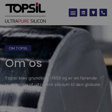
OM TOPSIL
Om os
Topsil blev grundlagt i 1959 og er en førende
leverandør af ultrarent silicium til den globale
halvlederindustri.