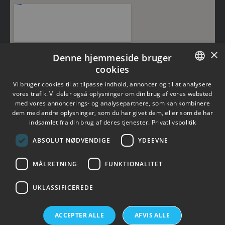
×
Denne hjemmeside bruger
cookies
DANISH
Vi bruger cookies til at tilpasse indhold, annoncer og til at analysere
vores trafik. Vi deler også oplysninger om din brug af vores websted
med vores annoncerings- og analysepartnere, som kan kombinere
ENGLISH
dem med andre oplysninger, som du har givet dem, eller som de har
indsamlet fra din brug af deres tjenester.
Privatlivspolitik
×
ABSOLUT NØDVENDIGE
YDEEVNE
MÅLRETNING
FUNKTIONALITET
UKLASSIFICEREDE
Topsil is a GlobalWafers Company.
ACCEPTER ALLE
AFVIS ALLE
Visit GlobalWafers