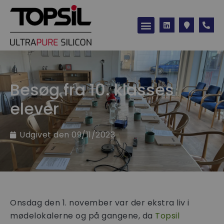
Besøg fra 10. klasses
elever
Udgivet den
09/11/2023
Onsdag den 1. november var der ekstra liv i
mødelokalerne og på gangene, da
Topsil