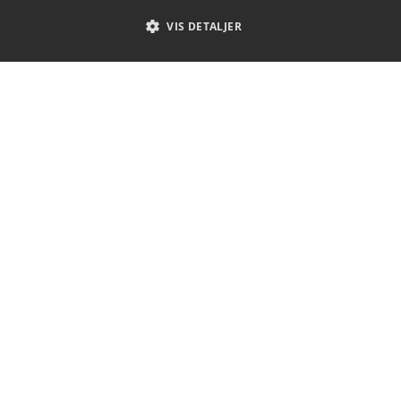
VIS DETALJER
Historie
Silicon wafer products
Bæredygtighed
Hvad er FloatZone Silicium?