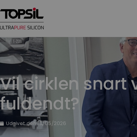
Vil cirklen snart
fuldendt?
Udgivet den
13/05/2026