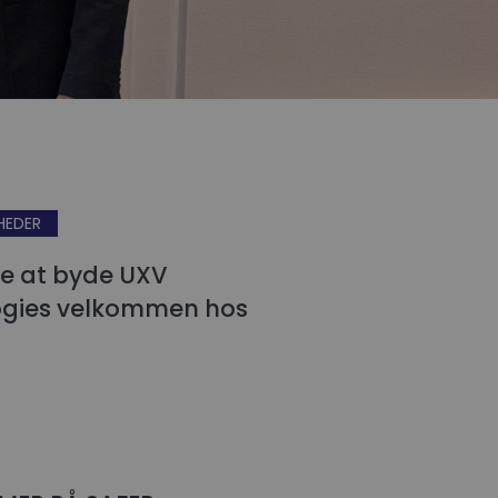
HEDER
se at byde UXV
ogies velkommen hos