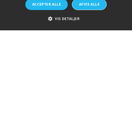
Historie
ACCEPTER ALLE
AFVIS ALLE
Silicon waf
Bæredygti
VIS DETALJER
Hvad er Flo