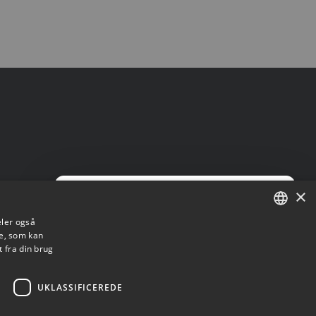
×
×
deler også
e, som kan
DANISH
 fra din brug
ENGLISH
Topsil is a GlobalWafers Company.
UKLASSIFICEREDE