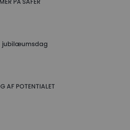
MER PÅ SAFER
g jubilæumsdag
G AF POTENTIALET