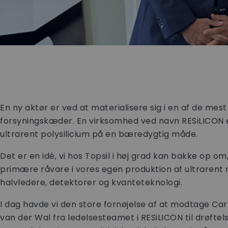
En ny aktør er ved at materialisere sig i en af de mes
forsyningskæder. En virksomhed ved navn RESiLICON e
ultrarent polysilicium på en bæredygtig måde.
Det er en idé, vi hos Topsil i høj grad kan bakke op om
primære råvare i vores egen produktion af ultrarent m
halvledere, detektorer og kvanteteknologi.
I dag havde vi den store fornøjelse af at modtage Carl
van der Wal fra ledelsesteamet i RESiLICON til drøfte