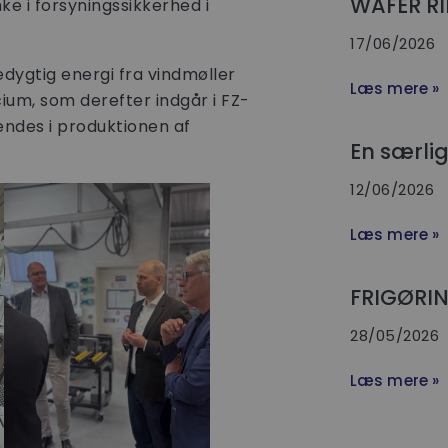
WAFER RI
ke i forsyningssikkerhed i
17/06/2026
edygtig energi fra vindmøller
Læs mere »
cium, som derefter indgår i FZ-
endes i produktionen af
En særli
12/06/2026
Læs mere »
FRIGØRIN
28/05/2026
Læs mere »