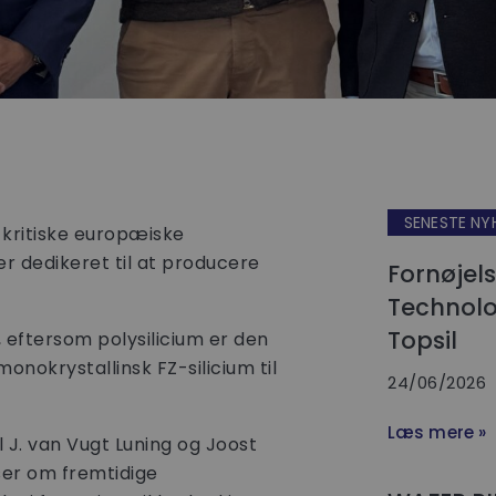
SENESTE NY
t kritiske europæiske
r dedikeret til at producere
Fornøjel
Technol
Topsil
, eftersom polysilicium er den
onokrystallinsk FZ-silicium til
24/06/2026
Læs mere »
 J. van Vugt Luning og Joost
lser om fremtidige